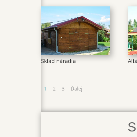
Sklad náradia
Alt
1
2
3
Ďalej
S