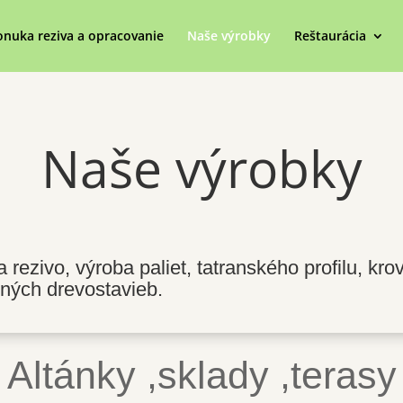
onuka reziva a opracovanie
Naše výrobky
Reštaurácia
Naše výrobky
 rezivo, výroba paliet, tatranského profilu, k
bných drevostavieb.
Altánky ,sklady ,terasy