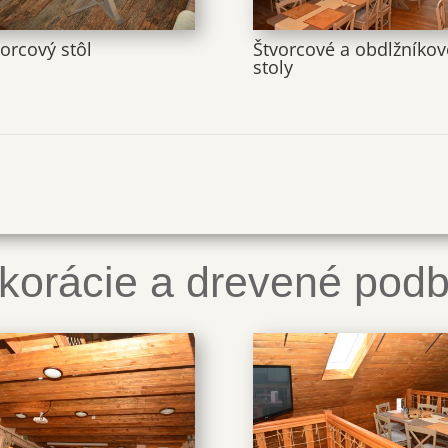
orcový stôl
Štvorcové a obdlžníkov
stoly
korácie a drevené podbi