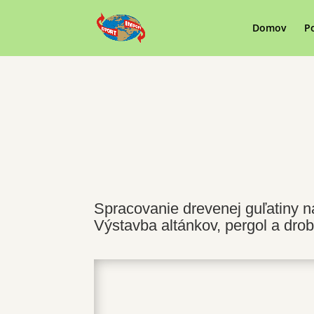
Domov
P
Spracovanie drevenej guľatiny na
Výstavba altánkov, pergol a dro