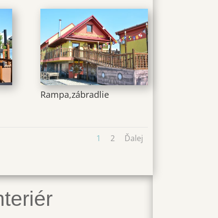
Rampa,zábradlie
1
2
Ďalej
teriér