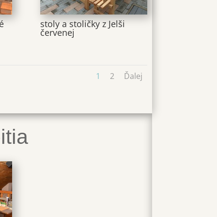
é
stoly a stoličky z Jelši
červenej
1
2
Ďalej
tia