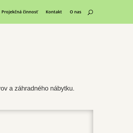
Projekčná činnosť
Kontakt
O nas
rovov a záhradného nábytku.