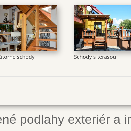
útorné schody
Schody s terasou
né podlahy exteriér a in