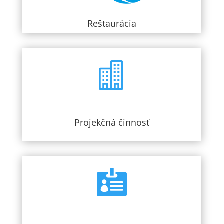
Reštaurácia

Projekčná činnosť
